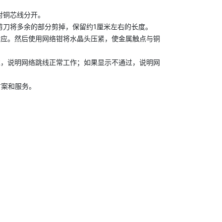
对铜芯线分开。
用剪刀将多余的部分剪掉，保留约1厘米左右的长度。
对应。然后使用网络钳将水晶头压紧，使金属触点与铜
过，说明网络跳线正常工作；如果显示不通过，说明网
方案和服务。